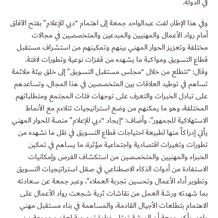
في الدولة.
وفي هذا الإطار، لفت عبدالواحد جمعة إلى اهتمام “دبي للإعلام” بفتح الآفاق
أمام رواد الأعمال والمهنيين والمبدعين والمتخصصين في مجالات
مختلفة وتعزيز الحوار المهني بينهم وتمكينهم من استشراف مستقبل
قطاع التسويق ومواكبة ما يشهده من قفزات نوعية وتطورات لافتة.
وقال: “نتطلع من خلال “مجلس مستقبل التسويق” إلى خلق بيئة ملائمة
تساهم في توطيد العلاقات بين المتخصصين في هذا المجال، وتساعدهم
على تبادل الخبرات والتعرف على توجهات فئات المجتمع ومتطلباتهم
المختلفة، وهو ما يمكنهم من وضع استراتيجيات تتلاءم مع الأنماط
الاستهلاكية للجمهور”. وأضاف: “إيجاد “دبي للإعلام” منصة للحوار المهني
يأتي إدراكاً منها لطبيعة احتياجات قطاع التسويق في ظل ما نشهده من
تطورات وتغيرات اقتصادية واجتماعية مؤثرة، ما يساهم في تمكين
الخبراء والمهنيين والمتخصصين من استكشاف الفرص وإمكانيات
الاستفادة من أدوات الذكاء الاصطناعي في صقل استراتيجيات التسويق
وتطوير أداء الأعمال وتحسين تجربة العملاء”، وعبر جمعة عن سعادته
بما شهدته ورشة العمل من نقاشات ثرية شجعت رواد الأعمال على
الاهتمام بتطلعات الأجيال القادمة، والمساهمة في بناء مستقبل مهني
واعد. وأكد جمعة أن الورشة تمثل خطوة تمهيدية لعقد مجموعة من