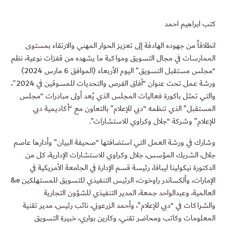
كتب ابراهيم احمد
انطلاقاً من جهوده الهادفة إلى تعزيز الحوار المهني والارتقاء بمستوى
الممارسات في مجال التسويق ومواكبة ما يشهده من قفزات نوعية، نظم
“مجلس مستقبل التسويق” اليوم الأربعاء (الموافق 6 مارس 2024)
ورشة عمل تحت عنوان “آفاق الفرص والتحديات للمسوقين في 2024″،
والتي تمثل باكورة فعاليات المجلس الذي يُعد أولى مبادرات “مجلس
المستقبل” الذي تنظمه “دبي للإعلام” بالتعاون مع “أكاديمية دبي
للإعلام” وشركة “جلال وكراوي للاستشارات”.
وشارك في ورشة العمل التي استضافتها “صحيفة البيان” وأدارها عاصم
جلال، الشريك المؤسس، جلال وكراوي للاستشارات الإدارية، كل من
الدكتورة نيكولينا ليبافا، رئيسة قسم الإدارة في الجامعة الأمريكية في
الإمارات، وألكساندر راوخوت، الرئيس التنفيذي للتسويق للمستهلكين e&
العالمية، وعبدالواحد جمعة، المدير التنفيذي للشؤون التجارية
والشراكات في “دبي للإعلام”، وأحمد الزرعوني، نائب رئيس، مدير تقنية
المعلومات وكاتب ومحاضر تقني، وكارين بواري، خبيرة التسويق