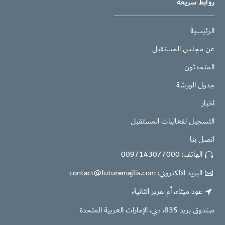
روابط سريعة
الرئيسية
عن مجلس المستقبل
المتحدثون
جدول الورشة
اخبار
التسجيل لفعاليات المستقبل
اتصل بنا
الهاتف:
0097143077000


البريد الالكتروني:
contact@futuremajlis.com


عود ميثاء، أم هرير الثانية،


صندوق بريد 835، دبي، الإمارات العربية المتحدة