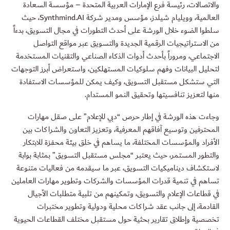
والاتصالات، رئيسة فرع الإمارات العربية المتحدة – مؤسسة السعادة
العالمية، وويليام شيلدز، مؤسس ومدير شركة Synthmind.AI، حيث
سلطوا الضوء خلال الورشة على أحدث التطورات في مجال التسويق، بدءاً
من الاستراتيجيات الرقمية الجديدة والتسويق عبر مواقع التواصل
الاجتماعي، ومروراً بأحدث أدوات الذكاء الصناعي والتقنيات المستخدمة
لتحليل البيانات وفهم سلوكيات المستهلكين، واستعراض أبرز التوجهات
التي ستشكل مستقبل التسويق، وكيف يمكن للمؤسسات الاستفادة
منها لتعزيز تنافسيتها وتحقيق النمو المستدام.
وجاءت هذه الورشة في إطار حرص “دبي للإعلام” على صقل مهارات
المحترفين وتوسيع آفاقهم المعرفية، وتعزيز التعاون والشراكات بين
الأفراد والمؤسسات المختلفة، ما يساهم في خلق بيئة محفزة للابتكار
والتطور المستمر، حيث يعتبر “مجلس مستقبل التسويق” بمثابة بوابة
لاستكشاف ديناميكيات التسويق، عبر ما سيقدمه من فعاليات متنوعة
تساهم في تنمية قدرات المؤسسات والشركات وتطوير مهارات العاملين
في قطاعات الإعلام والتسويق، وتمكينهم من تلبية متطلبات الأجيال
القادمة، إلى جانب عقد شراكات محلية ودولية وتطوير مختبرات
تخصصية وإطلاق تقارير بحثية حول مستقبل مختلف القطاعات الحيوية